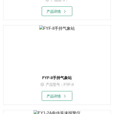
产品详情
FYF-II手持气象站
产品型号：FYF-II
产品详情