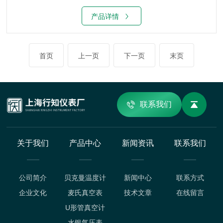
产品详情
首页
上一页
下一页
末页
联系我们
关于我们
产品中心
新闻资讯
联系我们
公司简介
贝克曼温度计
新闻中心
联系方式
企业文化
麦氏真空表
技术文章
在线留言
U形管真空计
水银气压表