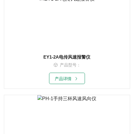
EY1-2A电传风速报警仪
产品型号：
产品详情