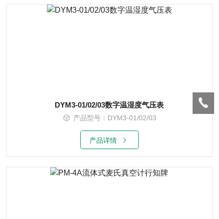
DYM3-01/02/03数字温湿度气压表
产品型号：DYM3-01/02/03
产品详情