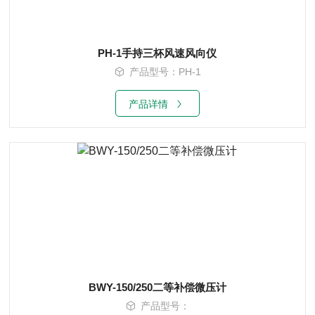
PH-1手持三杯风速风向仪
产品型号：PH-1
产品详情
BWY-150/250二等补偿微压计
产品型号：