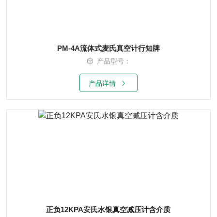
PM-4A流体式麦氏真空计行知牌
产品型号：
产品详情
正负12KPA安氏水银真空减压计含介质