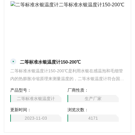
二等标准水银温度计150-200℃
二等标准水银温度计150-200℃是利用水银在感温泡和毛细管
内的热膨胀冷缩原理来测量温度的，二等水银温度计符合国家
二等标准检定规程，具有测量准确，精度高误差小等优点。可
产品型号：
厂商性质：
以用来检测效验其他一切非标温度计的准确度，是目前我国在
二等标准水银温度计
生产厂家
检定和传递中温范围内温度值的主，上海行知仪表厂 ： 5668
更新时间：
浏览次数：
1404。
2023-11-03
4171