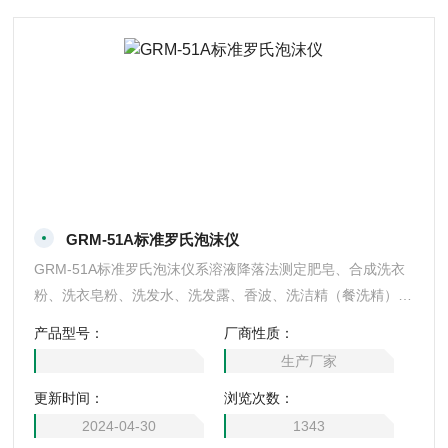
GRM-51A标准罗氏泡沫仪
GRM-51A标准罗氏泡沫仪系溶液降落法测定肥皂、合成洗衣
粉、洗衣皂粉、洗发水、洗发露、香波、洗洁精（餐洗精）、
洗手液等洗涤剂的泡沫活动数值的仪器.溶液自一定垂直位置
产品型号：
厂商性质：
向下降落,在刻度管小央发生泡沫活动,测量其高度,测定其泡沫
生产厂家
活动数值.符合GB/T13173-2008国家标准,部标准所规定的技
更新时间：
浏览次数：
术要求.罗氏泡沫仪
2024-04-30
1343