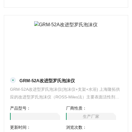
GRM-52A改进型罗氏泡沫仪
GRM-52A改进型罗氏泡沫仪(泡沫仪+支架+水浴) 上海隆拓供
应的改进型罗氏泡沫仪（ROSS-Miles法）主要表面活性剂发
泡力的测定，根据性能和配置不同，改进型泡沫仪型号分为2
产品型号：
厂商性质：
152改进型罗氏泡沫仪，MBM-RI型改进罗氏泡沫仪、GRM-5
生产厂家
2A国标型改进罗氏泡沫仪三种。上海隆拓泡沫仪符合GB/T74
更新时间：
浏览次数：
62-94国家标准所规定的技术要求。改进型罗氏泡沫仪，表面