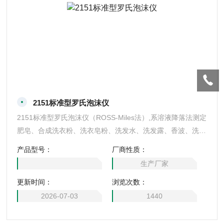
2151标准型罗氏泡沫仪
2151标准型罗氏泡沫仪（ROSS-Miles法）,系溶液降落法测定
肥皂、合成洗衣粉、洗衣皂粉、洗发水、洗发露、香波、洗洁
精（餐洗精）、洗手液等洗涤剂的泡沫活动数值的仪器.溶液
产品型号：
厂商性质：
自一定垂直位置向下降落,在刻度管小央发生泡沫活动,测量其
生产厂家
高度,测定其泡沫活动数值.符合GB/T13173-2008国家标准,部
更新时间：
浏览次数：
标准所规定的技术要求.罗氏泡沫仪
2026-07-03
1440