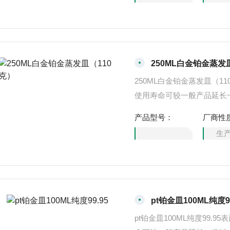
250ML白金铂金蒸发
250ML白金铂金蒸发皿（1
使用寿命可较一般产品延长
体生长,光学玻璃、钢铁、
产品型号：
厂商性
等院校和科研院所等相关领
生
pt铂金皿100ML纯度99
pt铂金皿100ML纯度99