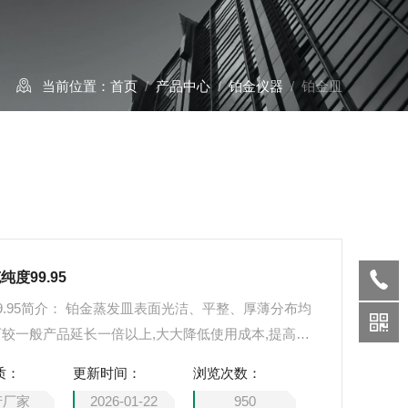
当前位置：
首页
/
产品中心
/
铂金仪器
/ 铂金皿
纯度99.95
99.95简介： 铂金蒸发皿表面光洁、平整、厚薄分布均
可较一般产品延长一倍以上,大大降低使用成本,提高工
学玻璃、钢铁、化工生产、建材、地矿地质、有色冶
质：
更新时间：
浏览次数：
科研院所等相关领域得到广泛的应用。
产厂家
2026-01-22
950