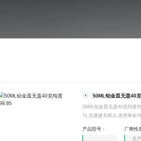
50ML铂金皿无盖40克
50ML铂金皿无盖40克纯度
匀,无接缝无焊点,使用寿命
作效率。已在晶体生长,光
产品型号：
厂商性
金、光导纤维、高等院校和
生