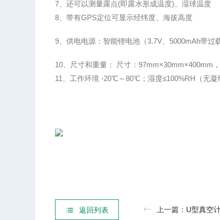
7、还可以测量
露点
(即露水形成温度)、湿球温度
8、带有
GPS
定位可显示
经纬度、
海拔高度
9
、供电电源：
智能
锂电池
（
3.7V
、
5000mAh
带过
10
、尺寸和重量：
尺寸
：
97mm×30mm×400mm
11
、
工作环境
-20℃～80℃；
湿度
≤100%RH（无
上一篇：
U型真空
返回列表