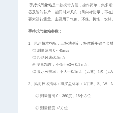
手
持式气象站
是一款携带方便，操作简单，集多项
器及智能芯片，能同时对风向
（风向标指示，不在
要素进行
测量
。
主要
用于
气象、环保、机场、农林
手
持式气象站参数：
1、风速技术指标：
三杯法测定，杯体采用
铝合金
◎
测量范围
0～4
5
m/s、
◎
起动风速
≤0.8m/s
◎
测量精度：不低于
±3% 0.1 m/s、
◎
显示分辨率：不大于
0.1m/s（风速）1级（风
2、风向技术指标：
磁罗盘
标示
：
采用
E、S、W、
◎
测量范围
0～360度，16个方位
◎
测量精度
±3方位