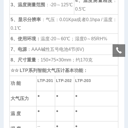
4
、温度测量精度
：
3
、温度测量范围
：-20～125℃
0.5℃
5
、显示分辨率
：气压：0.01Kpa或者0.1hpa / 温度：
0.1℃
6
、使用环境：
温度-20～60℃；湿度0～85RH%
7
、电源
：AAA碱性五号电池4节(6V)
8
、尺寸重量
：150×75×30mm；约170克
☆☆
LTP
系列智能大气压计基本功能：
LTP-201
LTP-202
LTP-203
功 能
●
●
●
大气压力
●
●
●
温 度
--
●
●