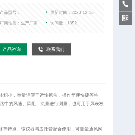
简便快捷等特点。适用于测量气体的表压和差压。与
管配合使用，可对煤矿通风网路中的风速、风阻、流
产品型号：
更新时间：2023-12-15
行测量，也可用于风表校验。配上皮托管可测量风
厂商性质：生产厂家
访问量：1352
流量
产品咨询
联系我们
体积小，重量轻便于运输携带，操作简便快捷等特
路中的风速、风阻、流量进行测量，也可用于风表校
于维修等特点。该仪器与皮托管配合使用，可测量通风网