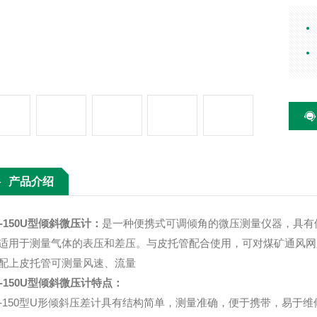
操作
皮托
量进
速、
产品介绍
Y-150U型倾斜微压计
：
是一种便携式可调倾角的微压测量仪器，具有
适用于测量气体的表压和差压。与皮托管配合使用，可对煤矿通风网
配上皮托管可测量风速、流量
Y-150U型倾斜微压计
特点：
G-150型U形倾斜压差计具有结构简单，测量准确，便于携带，易