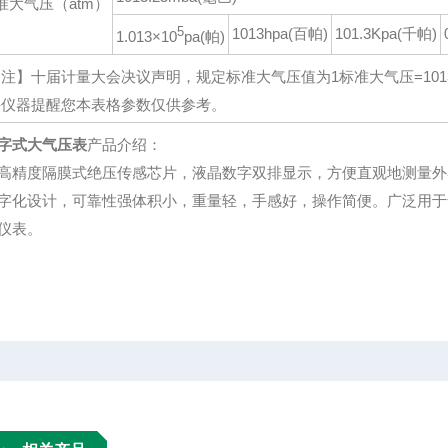
准大气压（atm）
5
1013hpa(百帕)
101.3Kpa(千帕)
1.013×10
pa(帕)
注】十届计量大会决议声明，规定标准大气压值为1标准大气压=1013
海仪器提醒您本表格参数仅供参考。
字式大气压表
产品介绍：
高精度隔膜式绝压传感芯片，液晶数字双排显示，方便直观地测量外
字化设计，可靠性强体积小，重量轻，手感好，操作简便。广泛用于
仪表。