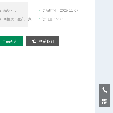
外界大气压力，温度和湿度的数值。智能大气压计采
数字化设计，可靠性强体积小，重量轻，手感好，操
产品型号：
更新时间：2025-11-07
便。广泛用于气象、科研、环保、军事、体育，是各
厂商性质：生产厂家
访问量：2303
室的须备常用仪表。：
产品咨询
联系我们