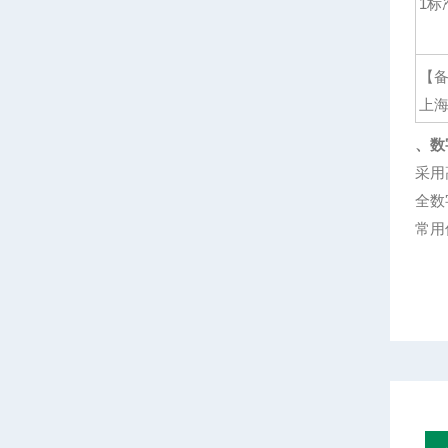
1标
【备
上
、数
采用
全数
常用