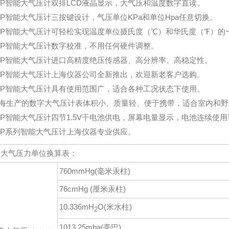
LTP智能大气压计双排LCD液晶显示，大气压和温度数字直读。
LTP智能大气压计三按键设计，气压单位KPa和单位Hpa任意切换。
LTP智能大气压计可轻松实现温度单位摄氏度（℃）和华氏度（℉）的
LTP智能大气压计数字校准，不用任何硬件调整。
LTP智能大气压计进口高精度绝压传感器、高分辨率、高稳定性。
LTP智能大气压计上海仪器公司全新推出，欢迎新老客户选购。
LTP智能大气压计具有使用范围广，适合各种工况状态下使用。
海生产的数字大气压计表体积小、质量轻、便于携带，适合室内和野
LTP智能大气压计四节1.5V干电池供电，屏幕电量显示，电池连续使用
LTP系列智能大气压计上海仪器专业供应。
海大气压力单位换算表：
760mmHg(毫米汞柱)
76cmHg (厘米汞柱)
10.336mH
O(米水柱)
2
1013.25mba(毫巴)