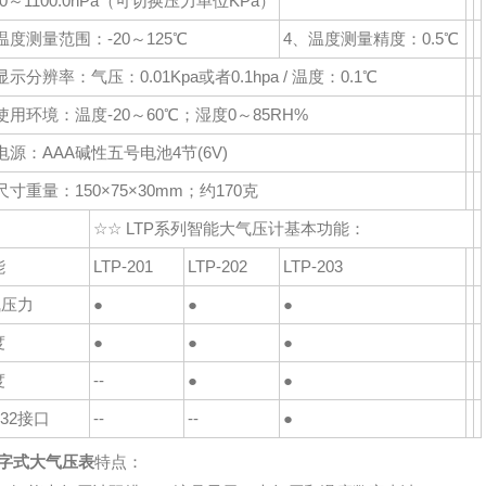
0.0～1100.0hPa（可切换压力单位KPa）
温度测量范围：-20～125℃
4、温度测量精度：0.5℃
显示分辨率：气压：0.01Kpa或者0.1hpa / 温度：0.1℃
使用环境：温度-20～60℃；湿度0～85RH%
电源：AAA碱性五号电池4节(6V)
尺寸重量：150×75×30mm；约170克
☆☆ LTP系列智能大气压计基本功能：
能
LTP-201
LTP-202
LTP-203
气压力
●
●
●
度
●
●
●
度
--
●
●
232接口
--
--
●
字式大气压表
特点：