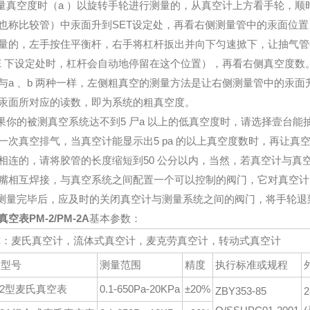
测量真空度时（a ）以旋转手轮进行测量的，从真空计上方看手轮，
也称比较管）中汞面升到SET设定处，再看右侧测量管中的汞面位置，
量的，左手按住平衡杆，右手将杠杆扳出并向下匀速掀下，让抽气管
E 下设定处时，杠杆会自动地停留在这个位置），再看右侧真空度数。
与a 、b 两种一样，左侧粗真空的测量方法是让右侧测量管中的汞面升到
汞面所对应的读数，即为系统的粗真空度。
如果你的被测真空系统达不到5 尸a 以上的低真空度时，请选择壹台能抽到0
一次真空排气，当真空计能显示出5 pa 的以上真空度数时，再让
相连的，请将胶管的长度缩短到50 公分以内，当然，若真空计与真
嘴相互焊接，与真空系统之间配置一个可以控制的阀门，它对真空计
当测量完毕后，应及时的关闭真空计与测量系统之间的阀门，将手轮
空表PM-2/PM-2A
基本参数：
称：麦氏真空计，流体式真空计，麦克劳真空计，转动式真空计
格型号
测量范围
精度
执行标准或规程
-2型麦氏真空表
0.1-650Pa-20KPa
±20%
ZBY353-85
2