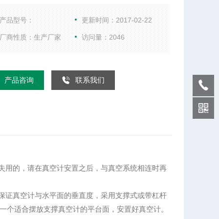
直接算得压强值,所以它除了进行压强测量外,还可以作
空计用来校验一些相对真空计,故被广泛用于工业、国
产品型号：
更新时间：2017-02-22
科研、医药、制冷等真空度测量工作之中。：
厂商性质：生产厂家
访问量：2046
产品咨询
联系我们
流失用的，请在真空计安置之后，与真空系统相连时再
须保证真空计与水平面的垂直度，采用支撑式或带杠杆
一个适合摆放支撑真空计的平台面，安置好真空计。