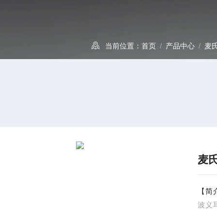
当前位置：
首页
/
产品中心
/
麦
麦氏
【简
波义