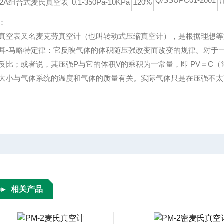
Q/SSUPC01-2001
-2A组合式麦氏真空表
0.1-350Pa-10KPa
±20%
：
真空表又名麦克劳真空计（也叫转动式压缩真空计），是根据理想等
耳-马略特定律：它反映气体的体积随压强改变而改变的规律。对于
反比；或者说，其压强P与它的体积V的乘积为一常量，即 PV＝C（常数
大小与气体系统的温度和气体的质量有关。实际气体只是在压强不太
相关产品