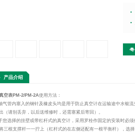
数,
为真
防、
产品介绍
空表PM-2/PM-2A
使用方法：
在抽气管内塞入的钢针及橡皮头均是用于防止真空计在运输途中水银
出（请别丢弃，以后送维修时，还需塞紧后寄回）。
对于您选择的挂壁或带杠杆式的真空计，采用罗栓作固定的安装时必
将三根支撑杆一一拧上（杠杆式的在左侧还配有一根平衡杆），选择