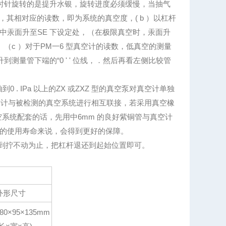
顺时针旋转的是提升水银，旋转进度必须缓慢，当抽气
其相对应的读数，即为系统的真空度，( b ）以杠杆
中汞面升至SE 下设定处，（在极限真空时，汞面升
（c ）对于PM一6 型真空计的读数，低真空的测量
测量管下端的“0 ' ' 位线，．然后再看左侧比较管
 . IPa 以上的ZX 或ZXZ 型的真空泵对真空计单独
真空计与被检测的真空系统进行相互联接，若采用真空橡
空系统配套的话，先用中6mm 的良好紫铜管与真空计
的使用寿命来说，会得到更好的保障。
退到拧不动为止，把杠杆退还到起始位置即可。
外形尺寸
80×95×135mm