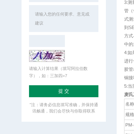
3:
管（
式测
到S
方式
中的
4:
进行
请输入计算结果（填写阿拉伯数
胶管
字），如：三加四=7
铜接
5:
麦氏真
名
"注：请务必信息填写准确，并保持通
讯畅通，我们会尽快与你取得联系
规
PM