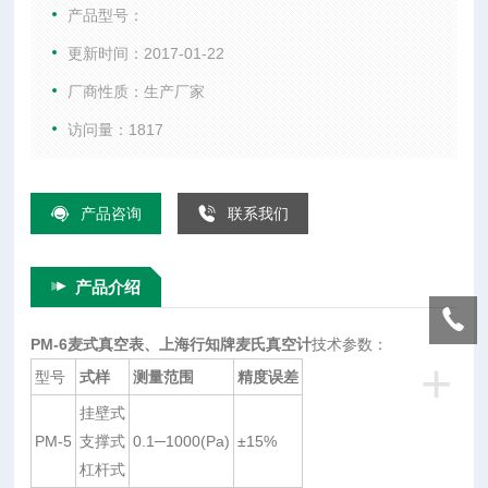
舍去了以往的繁锁玻璃管结构，改用金属结构制作，提高了使
产品型号：
用寿命。并且能适应相对恶劣的测量环境，如水蒸气、油蒸
更新时间：2017-01-22
气、以及化工医药方面的化学性气体等，应用更广泛。：
厂商性质：生产厂家
访问量：1817
产品咨询
联系我们
产品介绍
PM-6麦式真空表、上海行知牌麦氏真空计
技术参数：
+
型号
式样
测量范围
精度误差
挂壁式
PM-5
支撑式
0.1─1000(Pa)
±15%
杠杆式