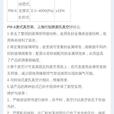
挂壁式
PM-6
支撑式
0.1─4000(Pa)
±15%
杠杆式
PM-6麦式真空表、上海行知牌麦氏真空计
特点:
1.舍去了繁琐的玻璃管焊接结构，改用良好金属体连接结构，使
用寿命得到了延长。
2.将定量的玻璃球泡，改变成可变量的金属球泡，能根据不同内
径的玻璃测量管，配置出容积相配对的金属球泡来，从而提高
了产品的测量精确度。
3.整个真空计可直接固定到真空系统上，也可直接用金属管道相
互焊接，减少因使用橡胶排气管连接而出现的漏气可能。
4.与转动式麦氏真空计相比，维修简便.
5.该产品的两种款式已向中国局申请了新型实用。
维护与保养：
1、严格按说明书进行操作，在平时，真空计以真空状态下存放
为好。
2、严禁私自拆卸，出厂时对某些部位已作了专业的定位，倘若