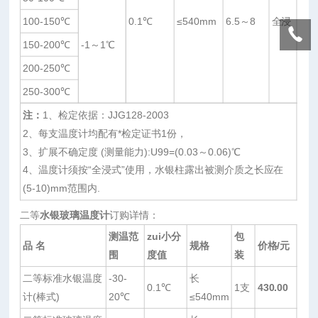
100-150℃
0.1℃
≤540mm
6.5～8
全浸
150-200℃
-1～1℃
200-250℃
250-300℃
注：
1、检定依据：JJG128-2003
2、每支温度计均配有*检定证书1份，
3、扩展不确定度 (测量能力):U99=(0.03～0.06)℃
4、温度计须按“全浸式”使用，水银柱露出被测介质之长应在
(5-10)mm范围内.
二等
水银玻璃温度计
订购详情：
测温范
zui小分
包
品 名
规格
价格/
元
围
度值
装
二等标准水银温度
-30-
长
0.1℃
1支
430.00
计(棒式)
20℃
≤540mm