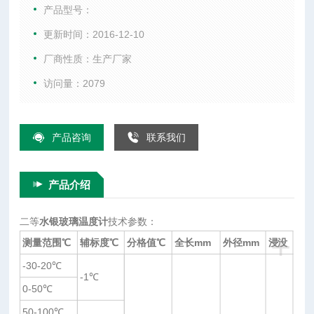
误差小等优点。可以用来检测效验其他一切非标温度计的准确
产品型号：
度。作为检定工作用温度计的标准器,也可用于精密测温，测量
更新时间：2016-12-10
范围为（-30℃～+300℃）. 二等标准玻璃温度计。：
厂商性质：生产厂家
访问量：2079
产品咨询
联系我们
产品介绍
二等
水银玻璃温度计
技术参数：
+
测量范围
℃
辅标度
℃
分格值
℃
全长
mm
外径
mm
浸没
-30-20℃
-1℃
0-50℃
50-100℃