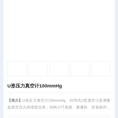
U形压力真空计100mmHg
【简介】
U形压力真空计100mmHg、封闭式U型真空计是测量
低真空压力的理想仪表，结构小巧美观、重量轻、安装操作方
便，其特点是精度高、响应快、测幅度广、稳定可靠，零部件