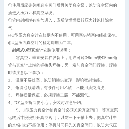
◎使用后应先关闭真空阀门后再关闭真空泵，以防真空泵内的
油进入压力计和真空系统。
◎管内封闭端有空气进入，应反复慢慢摆转压力计以排除空
气。
◎U型压力真空计在短期内不使用，可用塞头堵塞内经处保存。
◎U型压力真空计的检定周期为二年。
、封闭式U型真空计
安装使用说明：
将真空计垂直安装在设备上，用户可购Φ8mm或Φ5mm铜
管与真空计上端的铜接头焊接，另一端与真空阀门焊接，焊接
时请注意以下事项：
1、 温度不要过高，以防铜接头变形，影响密封性能。
2、 铜管必须清洗，有条件可用乙醚，不能用油类清洗。
3、 焊接质量保证，必须焊接二层，不能漏气。
4、“O”型圈拆卸要小心，安装时注意平均。
5、U型压力真空计抽真空时必须关紧真空阀门，等真空泵
运转后才慢慢打开真空阀门，以防一下子抽上去，把真空计中
的水银抽出不能使用；停机时同样先关真空阀门，以防大气压