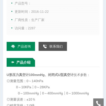
采用不锈钢制品，有较高的耐腐蚀性，可用于冶金、化工、石
产品型号：
油、轻工、医药、科学实验以及中央空调主机溴化锂制冷机
更新时间：2016-11-22
组，它能对不凝性气体（空气）和可凝性气体（如水蒸汽）等
厂商性质：生产厂家
的测量，精确可靠地检测低真空压力。：
访问量：2287
产品咨询
联系我们
产品介绍
U形压力真空计100mmHg、封闭式U型真空计
技术参数：
◎测量范围：0～140hPa
0～10KPa┇0～28KPa
0～100mmHg┇0～400mmHg┇0～1000mmHg
◎测量误差：±10％
◎精度等级：2.0级