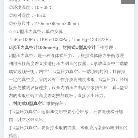
◎环境温度：10～35℃
◎相对湿度：≤85％
◎外形尺寸：270mm×90mm×38mm
☆☆U型压力真空计单位换算：
1hPa=100Pa；1KPa=1000Pa；1mmHg=133.322Pa
U形压力真空计100mmHg、封闭式U型真空计
工作原理：
U型压力真空计是一种液体式压力计，根据流体静力平衡原理，
利用液柱高度差直接进行压力测量的仪器。U形玻璃管中二端玻
璃管必须平衡，内径*，U型压力真空计一端顶端封闭，且保持
一定的真空度。管内装有工作介质高纯度水银，U型压力计经铜
接头与被测设备连接，设备内的压力由真空泵抽气后，看U型管
内的水银柱端面高度差对照刻度板，直接读出压力。
、封闭式U型真空计
维护保养：
◎U型压力真空计运输和使用中要小心轻放，不要随便松开螺
帽，以防水银流出。
◎U型压力真空计要保持水银的纯度，水银受污染会影响测量的
精度。