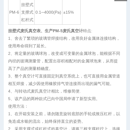
挂壁式
PM-6
支撑式
0.1─4000(Pa)
±15%
杠杆式
挂壁式麦氏真空表、生产PM-5麦氏真空计
特点:
1、舍去了繁琐的玻璃管焊接结构，改用良好金属体连接结构，
使用寿命得到了延长。
2、将定量的玻璃球泡，改变成可变量的金属球泡，能根据不同
内径的玻璃测量管，配置出容积相配对的金属球泡来，从而提
高了产品的测量精确度。
3、整个真空计可直接固定到真空系统上，也可直接用金属管道
相互焊接，减少因使用橡胶排气管连接而出现的漏气可能。
4、与转动式麦氏真空计相比，维修简便.
5、该产品的两种款式已向中国局申请了新型实用。
使用方法：
1、在开箱安装之前，请勿随意旋转底部的手轮或揿压杠杆，以
免造成水银的流出，始终保持直立的姿势。
2、采用支撑式或杠杆式的真空计，请将三根支撑杆拧上，选择