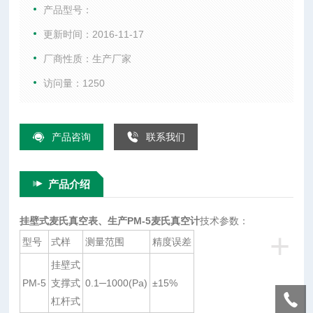
舍去了以往的繁锁玻璃管结构，改用金属结构制作，提高了使
产品型号：
用寿命。并且能适应相对恶劣的测量环境，如水蒸气、油蒸
更新时间：2016-11-17
气、以及化工医药方面的化学性气体等，应用更广泛。：
厂商性质：生产厂家
访问量：1250
产品咨询
联系我们
产品介绍
挂壁式麦氏真空表、生产PM-5麦氏真空计
技术参数：
+
型号
式样
测量范围
精度误差
挂壁式
PM-5
支撑式
0.1─1000(Pa)
±15%
杠杆式