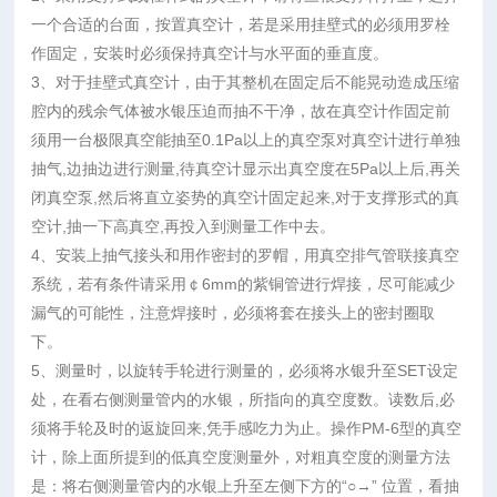
一个合适的台面，按置真空计，若是采用挂壁式的必须用罗栓
作固定，安装时必须保持真空计与水平面的垂直度。
3、对于挂壁式真空计，由于其整机在固定后不能晃动造成压缩
腔内的残余气体被水银压迫而抽不干净，故在真空计作固定前
须用一台极限真空能抽至0.1Pa以上的真空泵对真空计进行单独
抽气,边抽边进行测量,待真空计显示出真空度在5Pa以上后,再关
闭真空泵,然后将直立姿势的真空计固定起来,对于支撑形式的真
空计,抽一下高真空,再投入到测量工作中去。
4、安装上抽气接头和用作密封的罗帽，用真空排气管联接真空
系统，若有条件请采用￠6mm的紫铜管进行焊接，尽可能减少
漏气的可能性，注意焊接时，必须将套在接头上的密封圈取
下。
5、测量时，以旋转手轮进行测量的，必须将水银升至SET设定
处，在看右侧测量管内的水银，所指向的真空度数。读数后,必
须将手轮及时的返旋回来,凭手感吃力为止。操作PM-6型的真空
计，除上面所提到的低真空度测量外，对粗真空度的测量方法
是：将右侧测量管内的水银上升至左侧下方的“○→” 位置，看抽