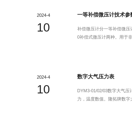
一等补偿微压计技术参
2024-4
10
补偿微压计分一等补偿微压计
0补偿式微压计两种。用于
计和供实验室和计量单位使用
应的YJB补偿微压计：由微调
数字大气压力表
2024-4
10
DYM3-01/02/03
力，温度数值。隆拓牌数字
育，是各实验室的须用仪表DY
大气压计采用国际制大气压强单