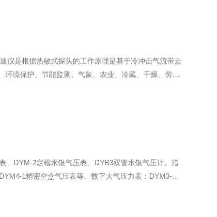
式风速仪是根据热敏式探头的工作原理是基于冷冲击气流带走
、环境保护、节能监测、气象、农业、冷藏、干燥、劳动
30.0m/s。2、风速基本误：0.05～5.00m/s:
、DYM-2定槽水银气压表、DYB3双管水银气压计。指
YM4-1精密空盒气压表等。数字大气压力表：DYM3-01
压力表（气压温湿度232接口）等。咱拿DYM3-01数字大