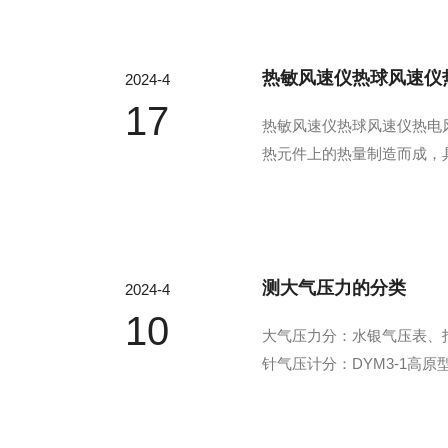
热敏风速仪热球风速仪
2024-4
17
热敏风速仪热球风速仪热电风
热元件上的热量制造而成，
卫生调查、洁净车间、化纤纺织测
±（4%U+0.1）m/s。...
测大气压力的分类
2024-4
10
大气压力分：水银气压表、指
针气压计分：DYM3-1高原
数字大气压力表（气压带温度）
气压力表来说：DYM3-0...