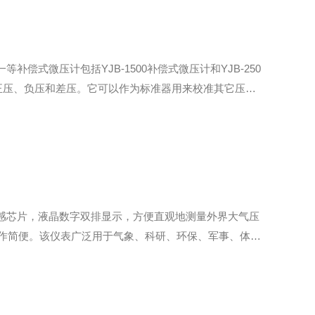
式微压计包括YJB-1500补偿式微压计和YJB-250
正压、负压和差压。它可以作为标准器用来校准其它压力
微压计，数字大气压计上海隆拓仪器专业供应。☆☆上海隆拓供
压传感芯片，液晶数字双排显示，方便直观地测量外界大气压
作简便。该仪表广泛用于气象、科研、环保、军事、体
LCD液晶显示，大气压、温度和数字直读。◎DYM3-01数字