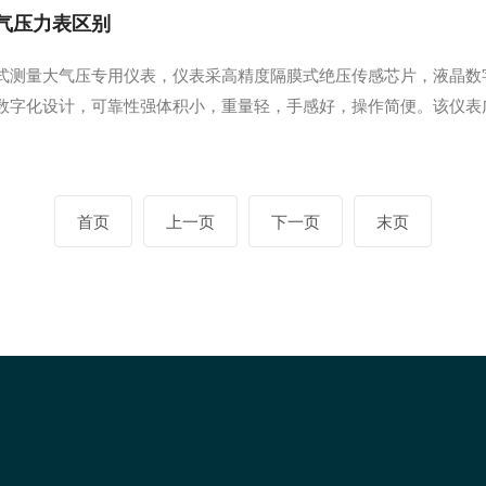
字大气压力表区别
式测量大气压专用仪表，仪表采高精度隔膜式绝压传感芯片，液晶数
数字化设计，可靠性强体积小，重量轻，手感好，操作简便。该仪表
排LCD液晶显示，大气压、温度和数字直读。数字大气压计采用国际制
℃）和华氏度（℉）的一键切换。数字大气压计进口...
首页
上一页
下一页
末页