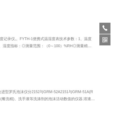
温湿度记录仪,。FYTH-1便携式温湿度表技术参数：1、温度
0）℃2、湿度指标：◎测量范围：（0～100）%RH◎测量精度：
泡沫仪分2152与GRM-52A2151与GRM-51A(R
精(餐洗精)、洗手液等洗涤剂的泡沫活动数值的仪器.溶液自
3-2008国家标准,部标准所规定的技术要求2152与GRM