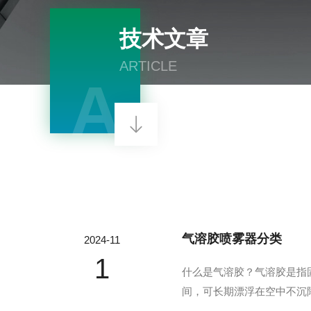
技术文章
ARTICLE
A
气溶胶喷雾器分类
2024-11
1
什么是气溶胶？气溶胶是指固
间，可长期漂浮在空中不沉
中，形成载药的悬浮粒子，