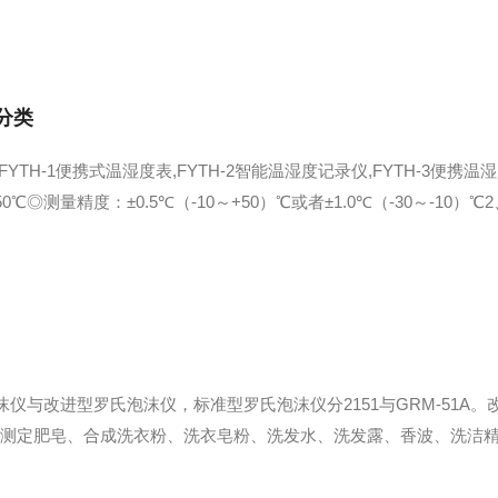
，形成充分消毒灭菌的效果气溶胶喷雾器分类：手持...
分类
YTH-1便携式温湿度表,FYTH-2智能温湿度记录仪,FYTH-3便携
0℃◎测量精度：±0.5℃（-10～+50）℃或者±1.0℃（-30～-1
标准：Q/SOUJU2-20104、工作环境温度：-30～50℃；湿度≤10...
改进型罗氏泡沫仪，标准型罗氏泡沫仪分2151与GRM-51A。改进型罗氏
溶液降落法测定肥皂、合成洗衣粉、洗衣皂粉、洗发水、洗发露、香波、洗洁
管小央发生泡沫活动,测量其高度,测定其泡沫活动数值.符合GB/T1317