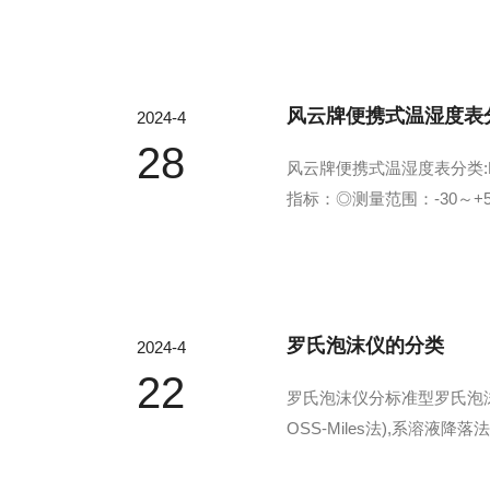
消毒液粒子能够到达任何角落
风云牌便携式温湿度表
2024-4
28
风云牌便携式温湿度表分类:F
指标：◎测量范围：-30～+5
±3%RH(30～90)%3、执行
罗氏泡沫仪的分类
2024-4
22
罗氏泡沫仪分标准型罗氏泡沫仪与
OSS-Miles法),系
一定垂直位置向下降落,在刻度
-52A...