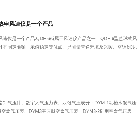
热电风速仪是一个产品
速仪是一个产品.QDF-6就属于风速仪产品之一，QDF-6型热球
具有测定准确，示值稳定等优点。是测量管道环境及采暖、空调制冷
量风速仪表QDF-6型热球式风速仪技术参数：1、风速基本量程：0.05～
针气压计、数字大气压力表。水银气压表分：DYM-1动槽水银气压表
型空盒气压表、DYM3平原型空盒气压表、DYM3-2矿用空盒气压表、D
、DYM3-02数字大气压力计（气压温湿度)、DYM3-03数字大气