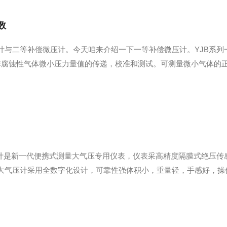
数
与二等补偿微压计。今天咱来介绍一下一等补偿微压计。YJB系列一等补偿
非腐蚀性气体微小压力量值的传递，校准和测试。可测量微小气体的
。YJB-1500补偿式微压计YJB-2500补偿式微压计，倾斜式
部分、水准部分、反光...
数字大气压计是新一代便携式测量大气压专用仪表，仪表采高精度隔膜式绝
大气压计采用全数字化设计，可靠性强体积小，重量轻，手感好，操
M3-01/02/03数字大气压计特点：◎DYM3-01数字大气压计双排
位（hPa）表...